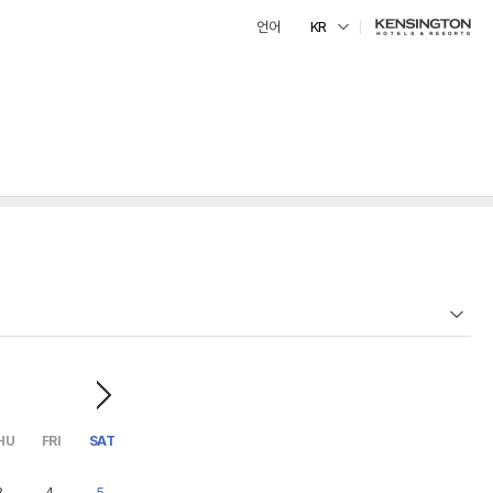
언어
KR
HU
FRI
SAT
3
4
5