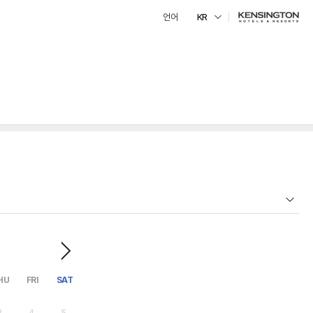
언어
KR
HU
FRI
SAT
3
4
5