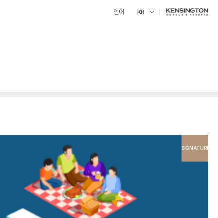
언어
KR
SIGNATURE