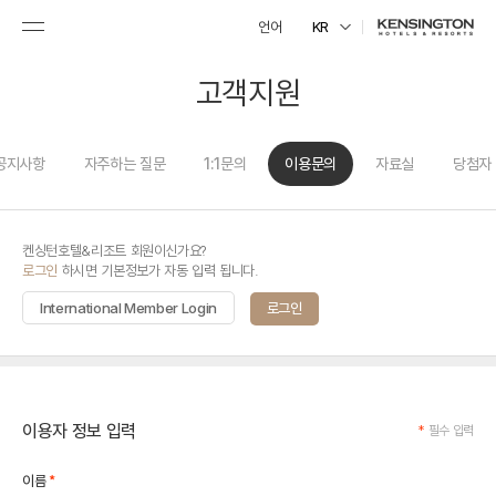
언어
KR
고객지원
공지사항
자주하는 질문
1:1문의
이용문의
자료실
당첨자
켄싱턴호텔&리조트 회원이신가요?
로그인
하시면 기본정보가 자동 입력 됩니다.
International Member Login
로그인
이용자 정보 입력
*
필수 입력
*
이름