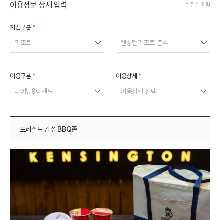
이용정보 상세 입력
*
필수 입력
*
지점구분
리조트
켄싱턴리조트 충주
*
*
이용구분
이용상세
다이닝&이벤트
이용상세 선택
포레스트 감성 BBQ존