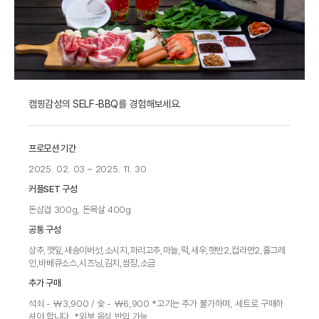
캠핑감성의 SELF-BBQ를 경험해보세요.
프로모션 기간
2025. 02. 03 ~ 2025. 11. 30
커플SET 구성
돈삼겹 300g, 돈목살 400g
공통 구성
상추,깻잎,새송이버섯,소시지,꽈리고추,마늘,떡,새우,햇반2,컵라면2,홀그레
인,바베큐소스,시즈닝,김치,쌈장,소금
추가 구매
석쇠 - ￦3,900 / 숯 - ￦6,900 *고기는 추가 불가하며, 세트로 구매하
셔야 합니다. *외부 음식 반입 가능