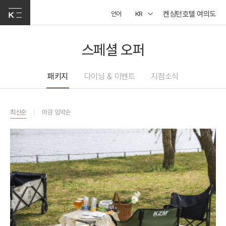
켄싱턴호텔 여의도
언어
KR
스페셜 오퍼
패키지
다이닝 & 이벤트
지점소식
최신순
마감 임박순