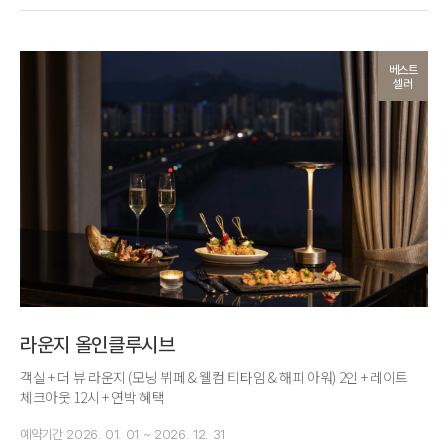
베스트
셀러
라운지 올인클루시브
객실 + 더 뷰 라운지 (모닝 뷔페 & 웰컴 티타임 & 해피 아워) 2인 + 레이트
체크아웃 12시 + 연박 혜택
예약기간
2026. 01. 01 ~ 2026. 12. 31