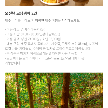
오션뷰 모닝뷔페 2인
제주 바다를 바라보며, 행복한 제주 여행을 시작해보세요.
- 이용 장소: 멤버스 라운지 (5F)
- 이용 시간: 07:00 ~ 10:00 (입장마감 09:30)
- 이용 금액: 성인 29,900원 / 소인 15,900원
- 메뉴 구성: 제주 흑돼지 돔베고기, 게우죽, 딱새우 크림 파스타, 시즈널
로컬 나물, 가마솥밥, 수제빵 등 일자별 로테이션으로 제공됩니다.
- 본 상품은 패키지 혜택으로 해당일자에만 사용 가능합니다.
- 모닝뷔페는 오하스 베이커리 1종과 음료 1잔으로 대체 이용이
가능합니다.