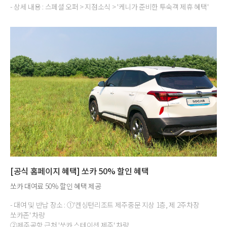
- 상세 내용 : 스페셜 오퍼 > 지점소식 > '케니가 준비한 투숙객 제휴 혜택'
[공식 홈페이지 혜택] 쏘카 50% 할인 혜택
쏘카 대여료 50% 할인 혜택 제공
- 대여 및 반납 장소 : ①'켄싱턴리조트 제주중문 지상 1층, 제 2주차장
쏘카존' 차량
②제주공항 근처 '쏘카 스테이션 제주' 차량