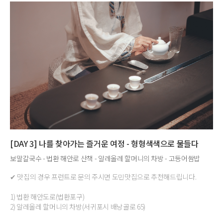
[DAY 3] 나를 찾아가는 즐거운 여정 - 형형색색으로 물들다
보말칼국수 - 법환 해안로 산책 - 알레올레 할머니의 차방 - 고등어쌈밥
✔ 맛집의 경우 프런트로 문의 주시면 도민맛집으로 추천해드립니다.
1) 법환 해안도로(법환포구)
2) 알레올레 할머니의 차방(서귀포시 배낭골로 65)