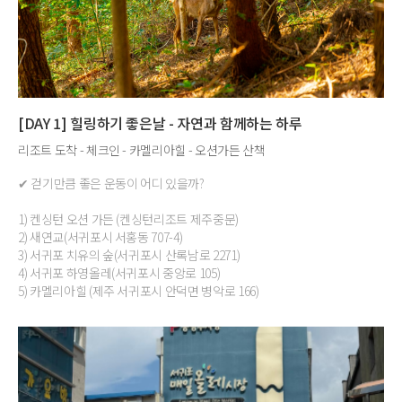
[DAY 1] 힐링하기 좋은날 - 자연과 함께하는 하루
리조트 도착 - 체크인 - 카멜리아힐 - 오션가든 산책
✔ 걷기만큼 좋은 운동이 어디 있을까?
1) 켄싱턴 오션 가든 (켄싱턴리조트 제주중문)
2) 새연교(서귀포시 서홍동 707-4)
3) 서귀포 치유의 숲(서귀포시 산록남로 2271)
4) 서귀포 하영올레(서귀포시 중앙로 105)
5) 카멜리아힐 (제주 서귀포시 안덕면 병악로 166)