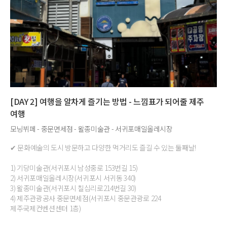
[DAY 2] 여행을 알차게 즐기는 방법 - 느낌표가 되어줄 제주
여행
모닝뷔페 - 중문면세점 - 왈종미술관 - 서귀포매일올레시장
✔ 문화예술의 도시 방문하고 다양한 먹거리도 즐길 수 있는 둘째날!
1) 기당미술관(서귀포시 남성중로 153번길 15)
2) 서귀포매일올레시장(서귀포시 서귀동 340)
3) 왈종미술관(서귀포시 칠십리로214번길 30)
4) 제주관광공사 중문면세점(서귀포시 중문관광로 224
제주국제컨벤션센터 1층)