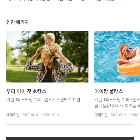
연관 패키지
우리 아이 첫 호캉스
아이랑 풀캉스
객실 1박 + 모닝 뷔페 2인 + 키즈월드 무제한
객실 1박 + 모닝 뷔페 3인 
실내풀&사우나 + 야외풀 
바우처 3만원 + 동물 먹이
예약기간
2026. 01. 01 ~ 2026. 12. 31
예약기간
2026. 07. 21 ~ 2026. 