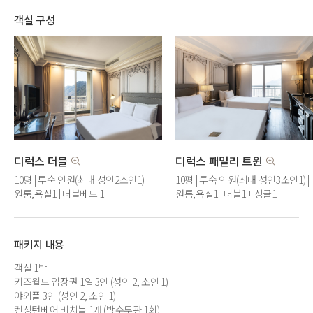
객실 구성
디럭스 더블
디럭스 패밀리 트윈
10평 | 투숙 인원(최대 성인2소인1) |
10평 | 투숙 인원(최대 성인3소인1) |
원룸,욕실1 | 더블베드 1
원룸,욕실1 | 더블1 + 싱글1
패키지 내용
객실 1박
키즈월드 입장권 1일 3인 (성인 2, 소인 1)
야외풀 3인 (성인 2, 소인 1)
켄싱턴베어 비치볼 1개 (박수무관 1회)