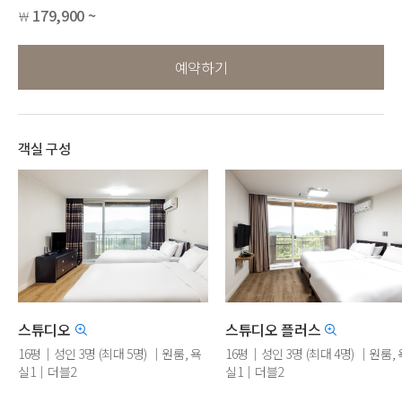
179,900 ~
￦
예약하기
객실 구성
스튜디오
스튜디오 플러스
16평｜성인 3명 (최대 5명) ｜원룸, 욕
16평｜성인 3명 (최대 4명) ｜원룸, 
실1｜더블2
실1｜더블2
※도배, 장판, 주방, TV, 매트리스 