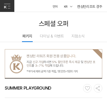
켄싱턴리조트 경주
언어
KR
스페셜 오퍼
패키지
다이닝 & 이벤트
지점소식
켄싱턴 리워즈 회원 전용 상품
입니다.
지금
신규 가입
하시면
5% 할인쿠폰 즉시 제공
및
켄싱턴 포
인트
를
3~7% 적립
해 드립니다.
*부가세 제외 금액 기준 적립, 1포인트=1원의 가치
SUMMER PLAYGROUND