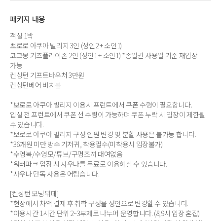
패키지 내용
객실 1박
뽀로로 아쿠아 빌리지 3인 (성인2 + 소인1)
코코몽 키즈플레이존 2인 (성인1 + 소인1) *종일권 사용일 기준 재입장
가능
켄싱턴 기프트바우처 3만원
켄싱턴베어 비치볼
*뽀로로 아쿠아 빌리지 이용시 프런트에서 쿠폰 수령이 필요합니다.
입실 전 프런트에서 쿠폰 선 수령이 가능하며 쿠폰 누락 시 입장이 제한될
수 있습니다.
*뽀로로 아쿠아 빌리지 구성 인원 변경 및 분할 사용은 불가능 합니다.
*36개원 미만 방수 기저귀, 착용필수(미착용시 입장불가)
*수영복/수영모/튜브/구명조끼 대여없음
*워터파크 입장 시 사우나를 무료로 이용하실 수 있습니다.
*사우나 단독 사용은 어렵습니다.
[켄싱턴 모닝뷔페]
*현장에서 차액 결제 후 취학 구성을 성인으로 변경할 수 있습니다.
*이용시간 1시간 단위 2~3부제로 나누어 운영합니다. (8,9시 입장 혼잡)