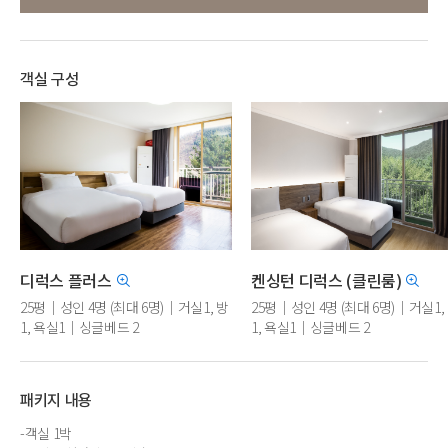
객실 구성
디럭스 플러스
켄싱턴 디럭스 (클린룸)
25평｜성인 4명 (최대 6명)｜거실1, 방
25평｜성인 4명 (최대 6명)｜거실1,
1, 욕실1｜싱글베드 2
1, 욕실1｜싱글베드 2
패키지 내용
-객실 1박