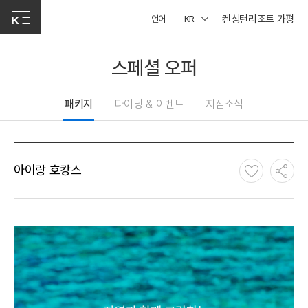
켄싱턴리조트 가평
언어
KR
스페셜 오퍼
패키지
다이닝 & 이벤트
지점소식
아이랑 호캉스