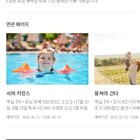
• 모든 포함 혜택은 투숙 기간 중에만 이용 가능합니다.
연관 패키지
서머 키캉스
뭉쳐야 간다
객실 1박 + 모닝 뷔페 3인(성인2, 소인1) + [7월 10
객실 1박 + 조식 4인 + [
일~8월 15일 투숙 시] 야외 수영장 소인 1명 무료
조식 50%할인 옵션 + 아메
제공 + 통합 바우처 1만원 + 가평 서머 컨텐츠
택
예약기간
2026. 06. 11 ~ 2026. 08. 15
예약기간
2025. 03. 01 ~ 2026. 