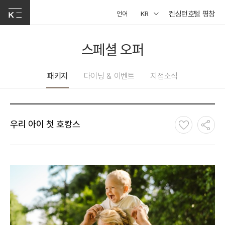
켄싱턴호텔 평창
언어
KR
스페셜 오퍼
패키지
다이닝 & 이벤트
지점소식
우리 아이 첫 호캉스